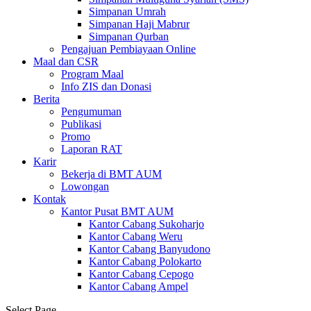
Simpanan Umrah
Simpanan Haji Mabrur
Simpanan Qurban
Pengajuan Pembiayaan Online
Maal dan CSR
Program Maal
Info ZIS dan Donasi
Berita
Pengumuman
Publikasi
Promo
Laporan RAT
Karir
Bekerja di BMT AUM
Lowongan
Kontak
Kantor Pusat BMT AUM
Kantor Cabang Sukoharjo
Kantor Cabang Weru
Kantor Cabang Banyudono
Kantor Cabang Polokarto
Kantor Cabang Cepogo
Kantor Cabang Ampel
Select Page