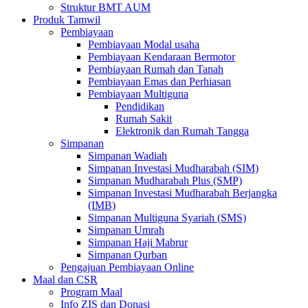
Struktur BMT AUM
Produk Tamwil
Pembiayaan
Pembiayaan Modal usaha
Pembiayaan Kendaraan Bermotor
Pembiayaan Rumah dan Tanah
Pembiayaan Emas dan Perhiasan
Pembiayaan Multiguna
Pendidikan
Rumah Sakit
Elektronik dan Rumah Tangga
Simpanan
Simpanan Wadiah
Simpanan Investasi Mudharabah (SIM)
Simpanan Mudharabah Plus (SMP)
Simpanan Investasi Mudharabah Berjangka
(IMB)
Simpanan Multiguna Syariah (SMS)
Simpanan Umrah
Simpanan Haji Mabrur
Simpanan Qurban
Pengajuan Pembiayaan Online
Maal dan CSR
Program Maal
Info ZIS dan Donasi