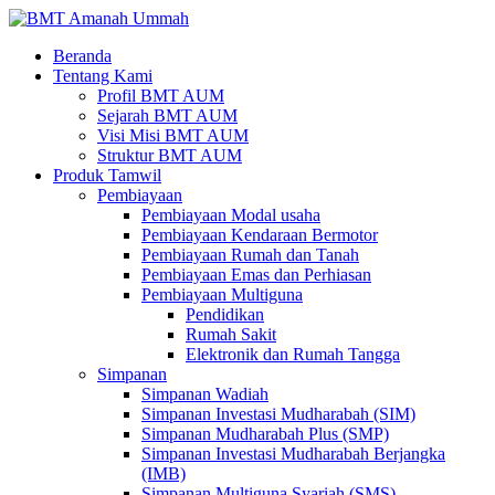
Beranda
Tentang Kami
Profil BMT AUM
Sejarah BMT AUM
Visi Misi BMT AUM
Struktur BMT AUM
Produk Tamwil
Pembiayaan
Pembiayaan Modal usaha
Pembiayaan Kendaraan Bermotor
Pembiayaan Rumah dan Tanah
Pembiayaan Emas dan Perhiasan
Pembiayaan Multiguna
Pendidikan
Rumah Sakit
Elektronik dan Rumah Tangga
Simpanan
Simpanan Wadiah
Simpanan Investasi Mudharabah (SIM)
Simpanan Mudharabah Plus (SMP)
Simpanan Investasi Mudharabah Berjangka
(IMB)
Simpanan Multiguna Syariah (SMS)