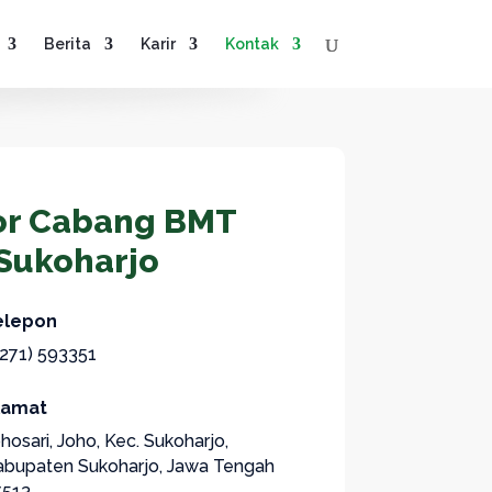
Berita
Karir
Kontak
or Cabang BMT
Sukoharjo
elepon
271) 593351
lamat
hosari, Joho, Kec. Sukoharjo,
abupaten Sukoharjo, Jawa Tengah
7513