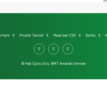
g Kami
Produk Tamwil
Maal dan CSR
Berita
K
© Hak Cipta 2021.
BMT Amanah Ummah