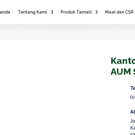
anda
Tentang Kami
Produk Tamwil
Maal dan CSR
Kant
AUM 
T
(0
A
Jo
K
5