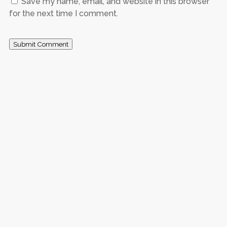
Save my name, email, and website in this browser
for the next time I comment.
Submit Comment
Menabung merupakan kebiasaan penting yang tidak
hanya membantu seseorang dalam mempersiapkan...