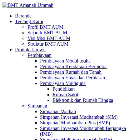
Beranda
Tentang Kami
Profil BMT AUM
Sejarah BMT AUM
Visi Misi BMT AUM
Struktur BMT AUM
Produk Tamwil
Pembiayaan
Pembiayaan Modal usaha
Pembiayaan Kendaraan Bermotor
Pembiayaan Rumah dan Tanah
Pembiayaan Emas dan Perhiasan
Pembiayaan Multiguna
Pendidikan
Rumah Sakit
Elektronik dan Rumah Tangga
Simpanan
Simpanan Wadiah
Simpanan Investasi Mudharabah (SIM)
Simpanan Mudharabah Plus (SMP)
Simpanan Investasi Mudharabah Berjangka
(IMB)
Simpanan Multiguna Syariah (SMS)