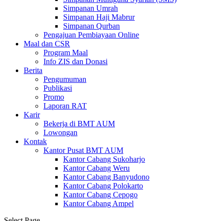
Simpanan Umrah
Simpanan Haji Mabrur
Simpanan Qurban
Pengajuan Pembiayaan Online
Maal dan CSR
Program Maal
Info ZIS dan Donasi
Berita
Pengumuman
Publikasi
Promo
Laporan RAT
Karir
Bekerja di BMT AUM
Lowongan
Kontak
Kantor Pusat BMT AUM
Kantor Cabang Sukoharjo
Kantor Cabang Weru
Kantor Cabang Banyudono
Kantor Cabang Polokarto
Kantor Cabang Cepogo
Kantor Cabang Ampel
Select Page