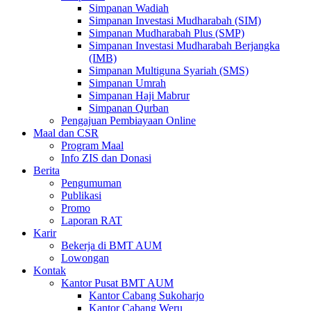
Simpanan Wadiah
Simpanan Investasi Mudharabah (SIM)
Simpanan Mudharabah Plus (SMP)
Simpanan Investasi Mudharabah Berjangka
(IMB)
Simpanan Multiguna Syariah (SMS)
Simpanan Umrah
Simpanan Haji Mabrur
Simpanan Qurban
Pengajuan Pembiayaan Online
Maal dan CSR
Program Maal
Info ZIS dan Donasi
Berita
Pengumuman
Publikasi
Promo
Laporan RAT
Karir
Bekerja di BMT AUM
Lowongan
Kontak
Kantor Pusat BMT AUM
Kantor Cabang Sukoharjo
Kantor Cabang Weru