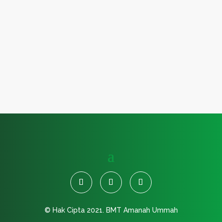
Diutamakan domisili Sukoharjo dan Boyolali 3....
© Hak Cipta 2021.
BMT Amanah Ummah