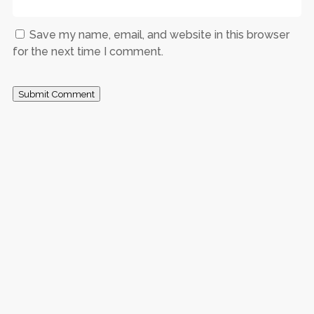
Save my name, email, and website in this browser
for the next time I comment.
Submit Comment
BMT AMANAH UMMAH — Ibu Rumini, pedagang sayur di
Pengging, menjadi pemenang Undian Simpanan
Berhadiah berupa Umroh di BMT Amanah Ummah.