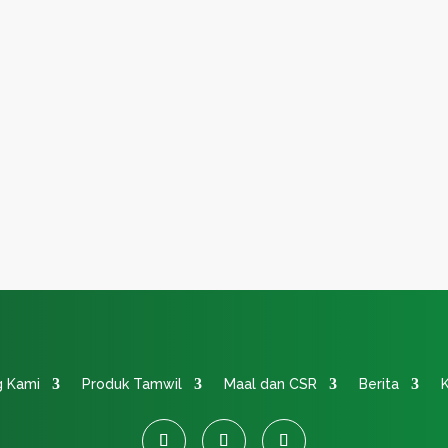
Laki 2. Diutamakan domisili Sukoharjo dan Boyolali 3....
g Kami
Produk Tamwil
Maal dan CSR
Berita
K