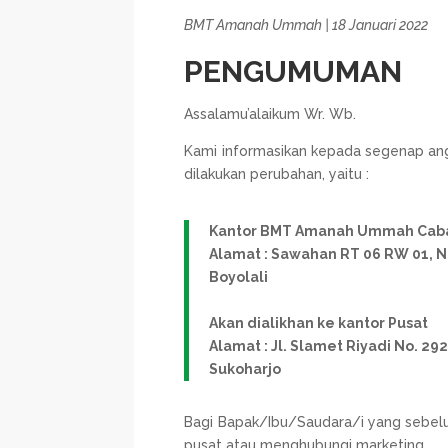
BMT Amanah Ummah | 18 Januari 2022
PENGUMUMAN
Assalamu’alaikum Wr. Wb.
Kami informasikan kepada segenap 
dilakukan perubahan, yaitu :
Kantor BMT Amanah Ummah Cab
Alamat : Sawahan RT 06 RW 01,
Boyolali
Akan dialikhan ke kantor Pusat
Alamat : Jl. Slamet Riyadi No. 2
Sukoharjo
Bagi Bapak/Ibu/Saudara/i yang sebelu
pusat atau menghubungi marketing.