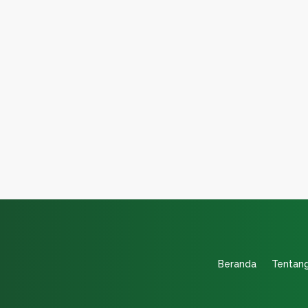
FRONT OFFICE Kualifikasi 1. Diutamakan Laki-
Beranda
Tentan