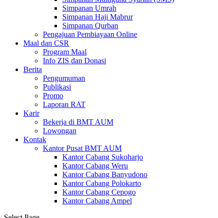
Simpanan Umrah
Simpanan Haji Mabrur
Simpanan Qurban
Pengajuan Pembiayaan Online
Maal dan CSR
Program Maal
Info ZIS dan Donasi
Berita
Pengumuman
Publikasi
Promo
Laporan RAT
Karir
Bekerja di BMT AUM
Lowongan
Kontak
Kantor Pusat BMT AUM
Kantor Cabang Sukoharjo
Kantor Cabang Weru
Kantor Cabang Banyudono
Kantor Cabang Polokarto
Kantor Cabang Cepogo
Kantor Cabang Ampel
Select Page