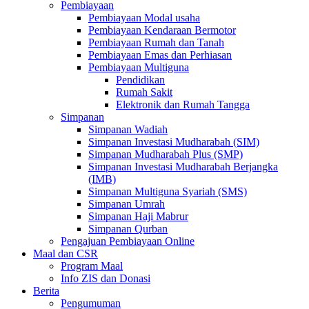
Pembiayaan
Pembiayaan Modal usaha
Pembiayaan Kendaraan Bermotor
Pembiayaan Rumah dan Tanah
Pembiayaan Emas dan Perhiasan
Pembiayaan Multiguna
Pendidikan
Rumah Sakit
Elektronik dan Rumah Tangga
Simpanan
Simpanan Wadiah
Simpanan Investasi Mudharabah (SIM)
Simpanan Mudharabah Plus (SMP)
Simpanan Investasi Mudharabah Berjangka
(IMB)
Simpanan Multiguna Syariah (SMS)
Simpanan Umrah
Simpanan Haji Mabrur
Simpanan Qurban
Pengajuan Pembiayaan Online
Maal dan CSR
Program Maal
Info ZIS dan Donasi
Berita
Pengumuman