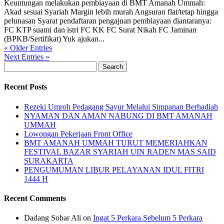
Keuntungan melakukan pembiayaan di BMT Amanah Ummah:
Akad sesuai Syariah Margin lebih murah Angsuran flat/tetap hingga
pelunasan Syarat pendaftaran pengajuan pembiayaan diantaranya:
FC KTP suami dan istri FC KK FC Surat Nikah FC Jaminan
(BPKB/Sertifikat) Yuk ajukan...
« Older Entries
Next Entries »
Search
for:
Recent Posts
Rezeki Umroh Pedagang Sayur Melalui Simpanan Berhadiah
NYAMAN DAN AMAN NABUNG DI BMT AMANAH
UMMAH
Lowongan Pekerjaan Front Office
BMT AMANAH UMMAH TURUT MEMERIAHKAN
FESTIVAL BAZAR SYARIAH UIN RADEN MAS SAID
SURAKARTA
PENGUMUMAN LIBUR PELAYANAN IDUL FITRI
1444 H
Recent Comments
Dadang Sobar Ali
on
Ingat 5 Perkara Sebelum 5 Perkara