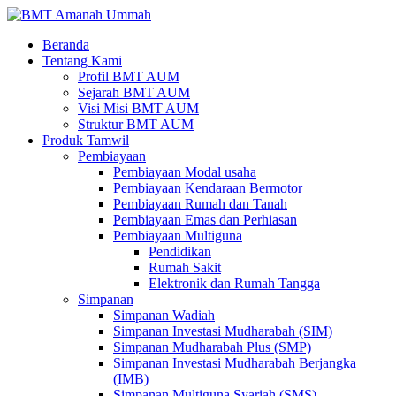
Beranda
Tentang Kami
Profil BMT AUM
Sejarah BMT AUM
Visi Misi BMT AUM
Struktur BMT AUM
Produk Tamwil
Pembiayaan
Pembiayaan Modal usaha
Pembiayaan Kendaraan Bermotor
Pembiayaan Rumah dan Tanah
Pembiayaan Emas dan Perhiasan
Pembiayaan Multiguna
Pendidikan
Rumah Sakit
Elektronik dan Rumah Tangga
Simpanan
Simpanan Wadiah
Simpanan Investasi Mudharabah (SIM)
Simpanan Mudharabah Plus (SMP)
Simpanan Investasi Mudharabah Berjangka
(IMB)
Simpanan Multiguna Syariah (SMS)