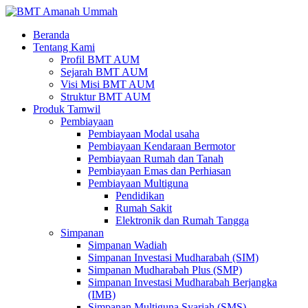
Beranda
Tentang Kami
Profil BMT AUM
Sejarah BMT AUM
Visi Misi BMT AUM
Struktur BMT AUM
Produk Tamwil
Pembiayaan
Pembiayaan Modal usaha
Pembiayaan Kendaraan Bermotor
Pembiayaan Rumah dan Tanah
Pembiayaan Emas dan Perhiasan
Pembiayaan Multiguna
Pendidikan
Rumah Sakit
Elektronik dan Rumah Tangga
Simpanan
Simpanan Wadiah
Simpanan Investasi Mudharabah (SIM)
Simpanan Mudharabah Plus (SMP)
Simpanan Investasi Mudharabah Berjangka
(IMB)
Simpanan Multiguna Syariah (SMS)