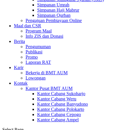
Simpanan Umrah
Simpanan Haji Mabrur
Simpanan Qurban
Pengajuan Pembiayaan Online
Maal dan CSR
Program Maal
Info ZIS dan Donasi
Berita
Pengumuman
Publikasi
Promo
Laporan RAT
Karir
Bekerja di BMT AUM
Lowongan
Kontak
Kantor Pusat BMT AUM
Kantor Cabang Sukoharjo
Kantor Cabang Weru
Kantor Cabang Banyudono
Kantor Cabang Polokarto
Kantor Cabang Cepogo
Kantor Cabang Ampel
Select Page