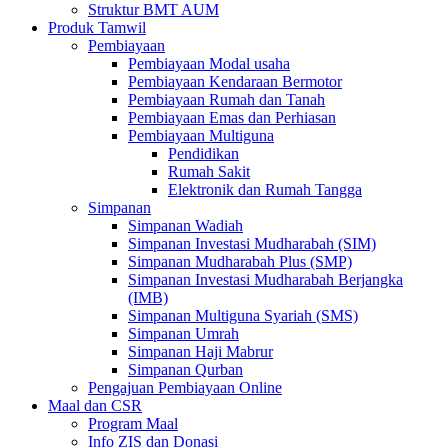
Struktur BMT AUM
Produk Tamwil
Pembiayaan
Pembiayaan Modal usaha
Pembiayaan Kendaraan Bermotor
Pembiayaan Rumah dan Tanah
Pembiayaan Emas dan Perhiasan
Pembiayaan Multiguna
Pendidikan
Rumah Sakit
Elektronik dan Rumah Tangga
Simpanan
Simpanan Wadiah
Simpanan Investasi Mudharabah (SIM)
Simpanan Mudharabah Plus (SMP)
Simpanan Investasi Mudharabah Berjangka
(IMB)
Simpanan Multiguna Syariah (SMS)
Simpanan Umrah
Simpanan Haji Mabrur
Simpanan Qurban
Pengajuan Pembiayaan Online
Maal dan CSR
Program Maal
Info ZIS dan Donasi