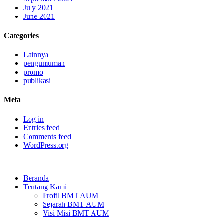
July 2021
June 2021
Categories
Lainnya
pengumuman
promo
publikasi
Meta
Log in
Entries feed
Comments feed
WordPress.org
Beranda
Tentang Kami
Profil BMT AUM
Sejarah BMT AUM
Visi Misi BMT AUM